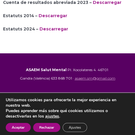
Cuenta de resultados abreviada 2023 –
Descarregar
Estatuts 2014 –
Descarregar
Estatuts 2024 –
Descarregar
ASAEM Salut
Mental
Pl. Xocolateres 4. 46701
Gandía (València) 633 868 701 ·
asaem.sm@gmail.com
CRIS y Centro de Día La Safor
C/ Jaume II nº 6 46701
Utilizamos cookies para ofrecerte la mejor experiencia en
Gandía (València) 962 864 900 ·
crislasafor@hotmail.com
nuestra web.
Puedes aprender más sobre qué cookies utilizamos o
Avis Legal
|
Politica de Privacitat
|
Politica de cookies
desactivarlas en los
ajustes
.
Aceptar
Rechazar
Ajustes