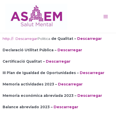
Vés
Main
al
Men
contingut
http://- Descarregar
Politica
de Qualitat –
Descarregar
Declaració Utilitat Pública –
Descarregar
Certificació Qualitat –
Descarregar
III Plan de Igualdad de Oportunidades –
Descarregar
Memoria actividades 2023 –
Descarregar
Memoria económica abreviada 2023 –
Descarregar
Balance abreviado 2023 –
Descarregar