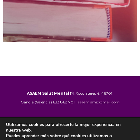
ASAEM Salut
Mental
Pl. Xocolateres 4. 46701
Gandía (València) 633 868 701 ·
asaem.sm@gmail.com
CRIS y Centro de Día La Safor
C/ Jaume II nº 6 46701
Utilizamos cookies para ofrecerte la mejor experiencia en
Gandía (València) 962 864 900 ·
crislasafor@hotmail.com
nuestra web.
Puedes aprender más sobre qué cookies utilizamos o
Avis Legal
|
Politica de Privacitat
|
Politica de cookies