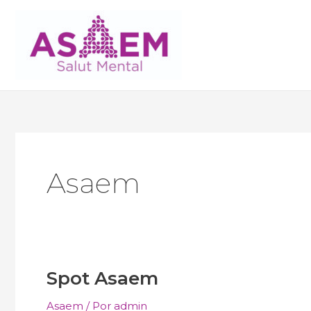
Ir
al
contenido
Asaem
Spot Asaem
Spot Asaem
Asaem
/ Por
admin