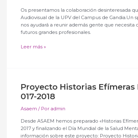
Os presentamos la colaboración desinteresada q
Audiovisual de la UPV del Campus de Gandia.Un s
nos ayudará a reunir además gente que necesita 
futuros grandes profesionales.
Leer más »
Proyecto Historias Efímeras 
Proyecto Historias Efímeras Día Mundial de la Sal
2018
017-2018
Asaem
/ Por
admin
Desde ASAEM hemos preparado «Historias Efímeras
2017 y finalizando el Día Mundial de la Salud Ment
información sobre este proyecto: Proyecto Histo