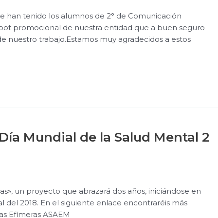
ue han tenido los alumnos de 2° de Comunicación
pot promocional de nuestra entidad que a buen seguro
de nuestro trabajo.Estamos muy agradecidos a estos
Día Mundial de la Salud Mental 2
ud Mental 2017-
», un proyecto que abrazará dos años, iniciándose en
al del 2018. En el siguiente enlace encontraréis más
rias Efímeras ASAEM